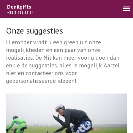
Denilgifts
+32 3 481 83 34
Onze suggesties
Hieronder vindt u een greep uit onze
mogelijkheden en een paar van onze
realisaties. De Nil kan meer voor u doen dan
Home
enkle de suggesties, alles is mogelijk. Aarzel
Webshop
niet en contacteer ons voor
Suggesties
gepersonalisseerde ideeën!
Wat we doen
Contact
FR