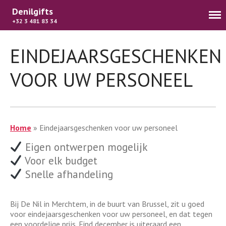
Denilgifts
+32 3 481 83 34
EINDEJAARSGESCHENKEN
Home
VOOR UW PERSONEEL
Webshop
Suggesties
Wat we doen
Contact
Home
»
Eindejaarsgeschenken voor uw personeel
FR
Eigen ontwerpen mogelijk
Voor elk budget
Snelle afhandeling
Bij De Nil in Merchtem, in de buurt van Brussel, zit u goed
voor eindejaarsgeschenken voor uw personeel, en dat tegen
een voordelige prijs. Eind december is uiteraard een