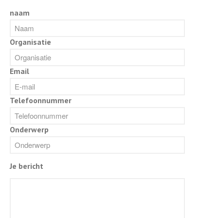
naam
Organisatie
Email
Gelieve dit veld leeg te laten.
Telefoonnummer
Onderwerp
Je bericht